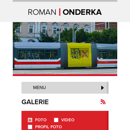
Úvodní strana
MENU
GALERIE
FOTO
VIDEO
Kanál
PROFIL FOTO
novinek