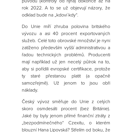
původu (kontroly od října) dokonce až na
rok 2022. A to se už objevují názory, že
odklad bude na „kdoví kdy“.
Do Unie míří zhruba polovina britského
vývozu a asi 40 procent exportovaných
služeb. Celé toto obrovské množství je nyní
zatíženo především vyšší administrativou a
řadou technických problémů. Producenti
mají například už jen necelý půlrok na to,
aby si pořídili evropské certifikace, protože
ty staré přestanou platit (a opačně
samozřejmě). Už jenom to jsou obří
náklady.
Český vývoz směřuje do Unie z celých
skoro osmdesáti procent (bez Británie).
Jaké by byly jenom přímé finanční ztráty z
„bezpodmínečného“ Czexitu, o kterém
blouzní Hana Lipovská? Střelím od boku, že