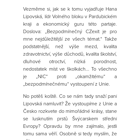
Vezměme si, jak se k tomu vyjadřuje Hana
Lipovská, lídr Volného bloku v Pardubickém
kraji a ekonomický guru této partaje.
Doslova: „Bezpodmínečný CZexit je pro
mne nejdůležitější ze všech témat.“ Takže
podstatnější, než výše mezd, kvalita
zdravotnictví, výše důchodů, kvalita školství,
dluhové otroctví, nízká porodnost,
nedostatek míst ve školkách... To všechno
je „NIC“ proti „okamžitému“ a
„bezpodmínečnému“ vystoupení z Unie.
No potěš koště. Co se nám tady snaží paní
Lipovská namluvit? Že vystoupíme z Unie a
Česko rozkvete do mimořádné krásy, stane
se lusknutím prstů Švýcarskem střední
Evropy? Opravdu by mne zajímalo, jestli
tomu sama věří. Osobně si tedy myslím, že