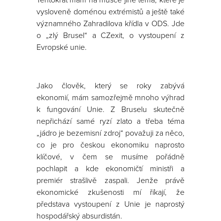
Tentokrát mám na mušce jiné téma, které je
vysloveně doménou extrémistů a ještě také
významného Zahradilova křídla v ODS. Jde
o „zlý Brusel“ a CZexit, o vystoupení z
Evropské unie.
Jako člověk, který se roky zabývá
ekonomií, mám samozřejmě mnoho výhrad
k fungování Unie. Z Bruselu skutečně
nepřichází samé ryzí zlato a třeba téma
„jádro je bezemisní zdroj“ považuji za něco,
co je pro českou ekonomiku naprosto
klíčové, v čem se musíme pořádně
pochlapit a kde ekonomičtí ministři a
premiér strašlivě zaspali. Jenže právě
ekonomické zkušenosti mí říkají, že
představa vystoupení z Unie je naprostý
hospodářský absurdistán.