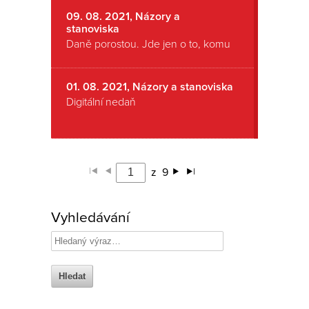
09. 08. 2021, Názory a
stanoviska
Daně porostou. Jde jen o to, komu
01. 08. 2021, Názory a stanoviska
Digitální nedaň
z
9
Vyhledávání