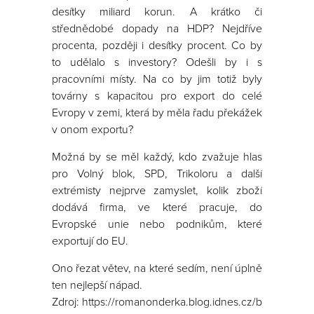
desítky miliard korun. A krátko či
střednědobé dopady na HDP? Nejdříve
procenta, později i desítky procent. Co by
to udělalo s investory? Odešli by i s
pracovními místy. Na co by jim totiž byly
továrny s kapacitou pro export do celé
Evropy v zemi, která by měla řadu překážek
v onom exportu?
Možná by se měl každý, kdo zvažuje hlas
pro Volný blok, SPD, Trikoloru a další
extrémisty nejprve zamyslet, kolik zboží
dodává firma, ve které pracuje, do
Evropské unie nebo podnikům, které
exportují do EU.
Ono řezat větev, na které sedím, není úplně
ten nejlepší nápad.
Zdroj: https://romanonderka.blog.idnes.cz/blog.aspx?