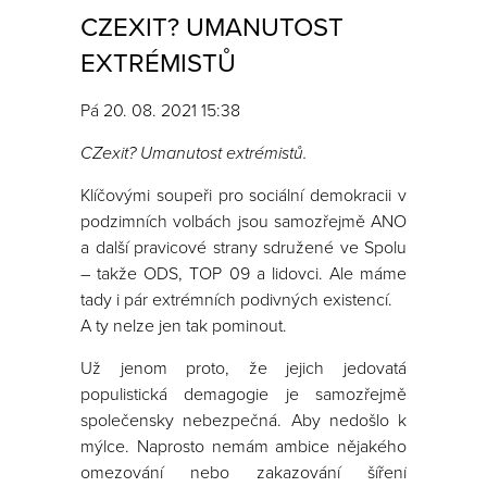
CZEXIT? UMANUTOST
EXTRÉMISTŮ
Pá 20. 08. 2021 15:38
CZexit? Umanutost extrémistů.
Klíčovými soupeři pro sociální demokracii v
podzimních volbách jsou samozřejmě ANO
a další pravicové strany sdružené ve Spolu
– takže ODS, TOP 09 a lidovci. Ale máme
tady i pár extrémních podivných existencí.
A ty nelze jen tak pominout.
Už jenom proto, že jejich jedovatá
populistická demagogie je samozřejmě
společensky nebezpečná. Aby nedošlo k
mýlce. Naprosto nemám ambice nějakého
omezování nebo zakazování šíření