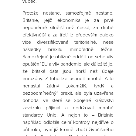
vůbec.
Protože nestane, samozřejmě nestane.
Británie, jejíž ekonomika je za prvé
nepoměrně silnější než česká, za druhé
efektivnější a za třetí je především daleko
více diverzifikovaná teritoriálně, nese
následky brexitu mimořádně těžce.
Samozřejmě je obtížné oddělit od sebe vliv
opuštění EU a vliv pandemie, ale důležité je,
že britská data jsou horší než údaje
eurozóny. Z toho lze usoudit mnohé. A to
nenastal žádný „okamžitý, tvrdý a
bezpodmínečný“ brexit, ale byla uzavřena
dohoda, ve které se Spojené království
zavázalo přijímat a dodržovat mnohé
standardy Unie. A nejen to – Británie
například odložila celní kontroly nejdříve o
půl roku, nyní již kromě zboží živočišného