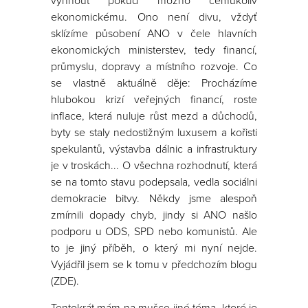
vyhnout pokud možno čemukoliv
ekonomickému. Ono není divu, vždyť
sklízíme působení ANO v čele hlavních
ekonomických ministerstev, tedy financí,
průmyslu, dopravy a místního rozvoje. Co
se vlastně aktuálně děje: Procházíme
hlubokou krizí veřejných financí, roste
inflace, která nuluje růst mezd a důchodů,
byty se staly nedostižným luxusem a kořistí
spekulantů, výstavba dálnic a infrastruktury
je v troskách... O všechna rozhodnutí, která
se na tomto stavu podepsala, vedla sociální
demokracie bitvy. Někdy jsme alespoň
zmírnili dopady chyb, jindy si ANO našlo
podporu u ODS, SPD nebo komunistů. Ale
to je jiný příběh, o který mi nyní nejde.
Vyjádřil jsem se k tomu v předchozím blogu
(ZDE).