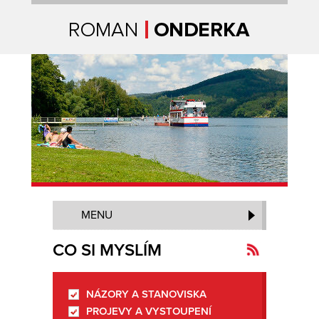
Úvodní strana
MENU
CO SI MYSLÍM
NÁZORY A STANOVISKA
Kanál
PROJEVY A VYSTOUPENÍ
novinek