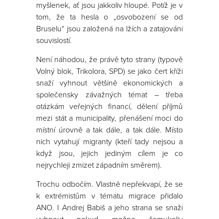
myšlenek, ať jsou jakkoliv hloupé. Potíž je v
tom, že ta hesla o „osvobození se od
Bruselu“ jsou založená na lžích a zatajování
souvislostí.
Není náhodou, že právě tyto strany (typově
Volný blok, Trikolora, SPD) se jako čert kříži
snaží vyhnout většině ekonomických a
společensky závažných témat – třeba
otázkám veřejných financí, dělení příjmů
mezi stát a municipality, přenášení moci do
místní úrovně a tak dále, a tak dále. Místo
nich vytahují migranty (kteří tady nejsou a
když jsou, jejich jediným cílem je co
nejrychleji zmizet západním směrem).
Trochu odbočím. Vlastně nepřekvapí, že se
k extrémistům v tématu migrace přidalo
ANO. I Andrej Babiš a jeho strana se snaží