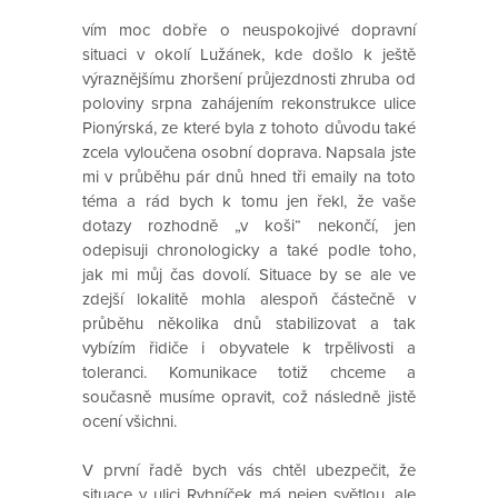
vím moc dobře o neuspokojivé dopravní
situaci v okolí Lužánek, kde došlo k ještě
výraznějšímu zhoršení průjezdnosti zhruba od
poloviny srpna zahájením rekonstrukce ulice
Pionýrská, ze které byla z tohoto důvodu také
zcela vyloučena osobní doprava. Napsala jste
mi v průběhu pár dnů hned tři emaily na toto
téma a rád bych k tomu jen řekl, že vaše
dotazy rozhodně „v koši“ nekončí, jen
odepisuji chronologicky a také podle toho,
jak mi můj čas dovolí. Situace by se ale ve
zdejší lokalitě mohla alespoň částečně v
průběhu několika dnů stabilizovat a tak
vybízím řidiče i obyvatele k trpělivosti a
toleranci. Komunikace totiž chceme a
současně musíme opravit, což následně jistě
ocení všichni.
V první řadě bych vás chtěl ubezpečit, že
situace v ulici Rybníček má nejen světlou, ale