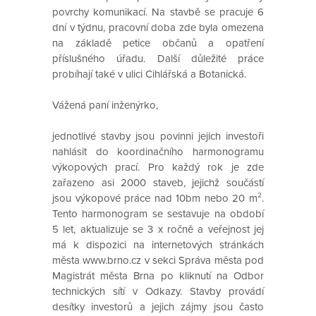
povrchy komunikací. Na stavbě se pracuje 6
dní v týdnu, pracovní doba zde byla omezena
na základě petice občanů a opatření
příslušného úřadu. Další důležité práce
probíhají také v ulici Cihlářská a Botanická.
Vážená paní inženýrko,
jednotlivé stavby jsou povinni jejich investoři
nahlásit do koordinačního harmonogramu
výkopových prací. Pro každý rok je zde
zařazeno asi 2000 staveb, jejichž součástí
jsou výkopové práce nad 10bm nebo 20 m².
Tento harmonogram se sestavuje na období
5 let, aktualizuje se 3 x ročně a veřejnost jej
má k dispozici na internetových stránkách
města www.brno.cz v sekci Správa města pod
Magistrát města Brna po kliknutí na Odbor
technických sítí v Odkazy. Stavby provádí
desítky investorů a jejich zájmy jsou často