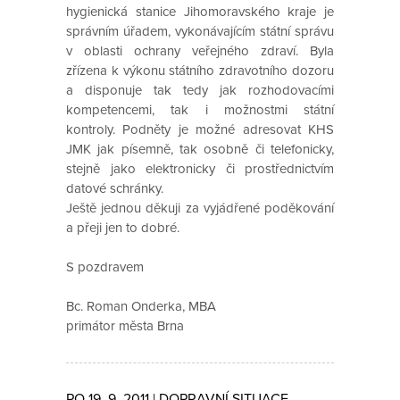
hygienická stanice Jihomoravského kraje je
správním úřadem, vykonávajícím státní správu
v oblasti ochrany veřejného zdraví. Byla
zřízena k výkonu státního zdravotního dozoru
a disponuje tak tedy jak rozhodovacími
kompetencemi, tak i možnostmi státní
kontroly. Podněty je možné adresovat KHS
JMK jak písemně, tak osobně či telefonicky,
stejně jako elektronicky či prostřednictvím
datové schránky.
Ještě jednou děkuji za vyjádřené poděkování
a přeji jen to dobré.
S pozdravem
Bc. Roman Onderka, MBA
primátor města Brna
PO 19. 9. 2011 | DOPRAVNÍ SITUACE