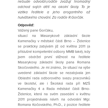
nebude odvolán,rodiče zvažují hromadný
odchod svých dětí na okolní školy. To je
vizitka ředitele a jeho arogantního až
hulvátského chování. Za rodiče R.Gorčák.
Odpověď:
Vážený pane Gorčáku,
situací na Masarykově základní škole
Kamenačky v městské části Brno – Židenice
se prakticky zabývám již od května 2011 (a
příslušné kompetentní odbory MMB také), kdy
jsem obdržel první stížnost na ředitele
Masarykovy základní školy pana Romana
Skočovského. Je mi známo, že situací na výše
uvedené základní škole se nezabývala jen
Oblastní rada odborového svazu pracovníků
ve školství, ale i Školská rada při MZŠ
Kamenačky 4 a Rada městské části Brno-
Židenice, která na svém zasedání v květnu
2011 projednávala návrh na odvolání Mgr.
Romana Kočovského, Ph.D., z pozice ředitele