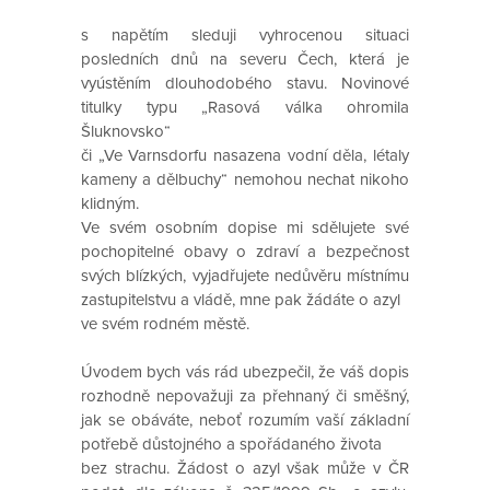
s napětím sleduji vyhrocenou situaci
posledních dnů na severu Čech, která je
vyústěním dlouhodobého stavu. Novinové
titulky typu „Rasová válka ohromila
Šluknovsko“
či „Ve Varnsdorfu nasazena vodní děla, létaly
kameny a dělbuchy“ nemohou nechat nikoho
klidným.
Ve svém osobním dopise mi sdělujete své
pochopitelné obavy o zdraví a bezpečnost
svých blízkých, vyjadřujete nedůvěru místnímu
zastupitelstvu a vládě, mne pak žádáte o azyl
ve svém rodném městě.
Úvodem bych vás rád ubezpečil, že váš dopis
rozhodně nepovažuji za přehnaný či směšný,
jak se obáváte, neboť rozumím vaší základní
potřebě důstojného a spořádaného života
bez strachu. Žádost o azyl však může v ČR