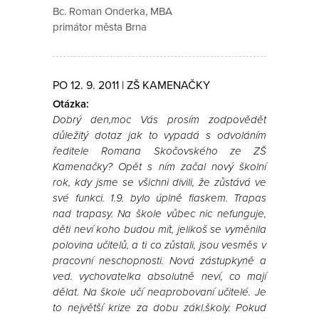
Bc. Roman Onderka, MBA
primátor města Brna
PO 12. 9. 2011 | ZŠ KAMENAČKY
Otázka:
Dobrý den,moc Vás prosím zodpovědět
důležitý dotaz jak to vypadá s odvoláním
ředitele Romana Skočovského ze ZŠ
Kamenačky? Opět s ním začal nový školní
rok, kdy jsme se všichni divili, že zůstává ve
své funkci. 1.9. bylo úplně fiaskem. Trapas
nad trapasy. Na škole vůbec nic nefunguje,
děti neví koho budou mít, jelikoš se vyměnila
polovina učitelů, a ti co zůstali, jsou vesměs v
pracovní neschopnosti. Nová zástupkyně a
ved. vychovatelka absolutně neví, co mají
dělat. Na škole učí neaprobovaní učitelé. Je
to největší krize za dobu zákl.školy. Pokud