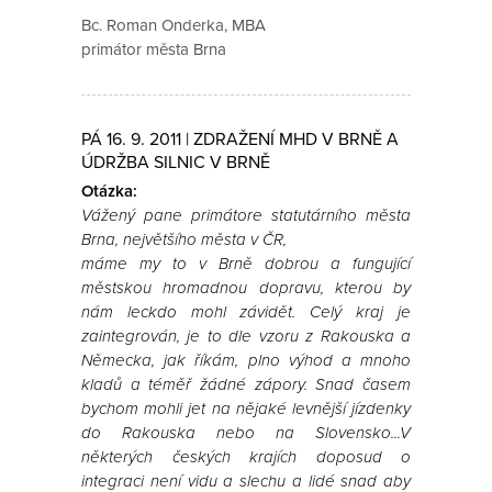
Bc. Roman Onderka, MBA
primátor města Brna
PÁ 16. 9. 2011 | ZDRAŽENÍ MHD V BRNĚ A
ÚDRŽBA SILNIC V BRNĚ
Otázka:
Vážený pane primátore statutárního města
Brna, největšího města v ČR,
máme my to v Brně dobrou a fungující
městskou hromadnou dopravu, kterou by
nám leckdo mohl závidět. Celý kraj je
zaintegrován, je to dle vzoru z Rakouska a
Německa, jak říkám, plno výhod a mnoho
kladů a téměř žádné zápory. Snad časem
bychom mohli jet na nějaké levnější jízdenky
do Rakouska nebo na Slovensko...V
některých českých krajích doposud o
integraci není vidu a slechu a lidé snad aby