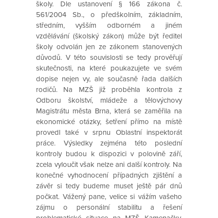
školy. Dle ustanovení § 166 zákona č.
561/2004 Sb., o předškolním, základním,
středním, vyšším odborném a jiném
vzdělávání (školský zákon) může být ředitel
školy odvolán jen ze zákonem stanovených
důvodů. V této souvislosti se tedy prověřují
skutečnosti, na které poukazujete ve svém
dopise nejen vy, ale současně řada dalších
rodičů. Na MZŠ již proběhla kontrola z
Odboru školství, mládeže a tělovýchovy
Magistrátu města Brna, která se zaměřila na
ekonomické otázky, šetření přímo na místě
provedl také v srpnu Oblastní inspektorát
práce. Výsledky zejména této poslední
kontroly budou k dispozici v polovině září,
zcela vyloučit však nelze ani další kontroly. Na
konečné vyhodnocení případných zjištění a
závěr si tedy budeme muset ještě pár dnů
počkat. Vážený pane, velice si vážím vašeho
zájmu o personální stabilitu a řešení