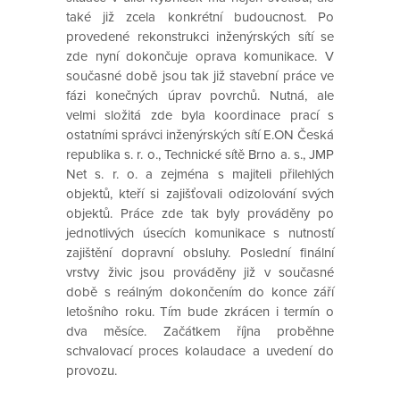
také již zcela konkrétní budoucnost. Po
provedené rekonstrukci inženýrských sítí se
zde nyní dokončuje oprava komunikace. V
současné době jsou tak již stavební práce ve
fázi konečných úprav povrchů. Nutná, ale
velmi složitá zde byla koordinace prací s
ostatními správci inženýrských sítí E.ON Česká
republika s. r. o., Technické sítě Brno a. s., JMP
Net s. r. o. a zejména s majiteli přilehlých
objektů, kteří si zajišťovali odizolování svých
objektů. Práce zde tak byly prováděny po
jednotlivých úsecích komunikace s nutností
zajištění dopravní obsluhy. Poslední finální
vrstvy živic jsou prováděny již v současné
době s reálným dokončením do konce září
letošního roku. Tím bude zkrácen i termín o
dva měsíce. Začátkem října proběhne
schvalovací proces kolaudace a uvedení do
provozu.