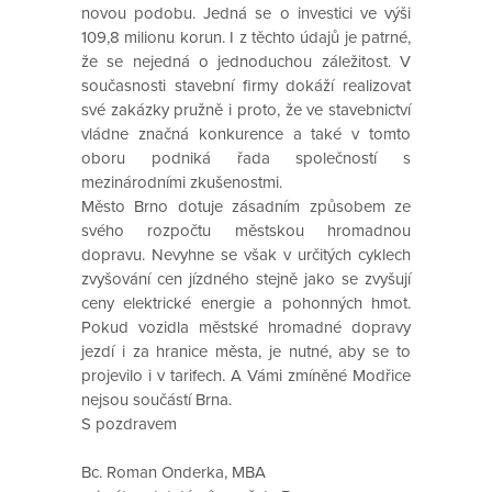
novou podobu. Jedná se o investici ve výši
109,8 milionu korun. I z těchto údajů je patrné,
že se nejedná o jednoduchou záležitost. V
současnosti stavební firmy dokáží realizovat
své zakázky pružně i proto, že ve stavebnictví
vládne značná konkurence a také v tomto
oboru podniká řada společností s
mezinárodními zkušenostmi.
Město Brno dotuje zásadním způsobem ze
svého rozpočtu městskou hromadnou
dopravu. Nevyhne se však v určitých cyklech
zvyšování cen jízdného stejně jako se zvyšují
ceny elektrické energie a pohonných hmot.
Pokud vozidla městské hromadné dopravy
jezdí i za hranice města, je nutné, aby se to
projevilo i v tarifech. A Vámi zmíněné Modřice
nejsou součástí Brna.
S pozdravem
Bc. Roman Onderka, MBA