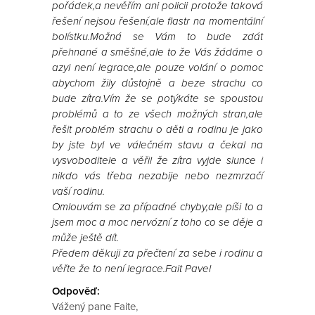
pořádek,a nevěřím ani policii protože taková
řešení nejsou řešení,ale flastr na momentální
bolístku.Možná se Vám to bude zdát
přehnané a směšné,ale to že Vás žádáme o
azyl není legrace,ale pouze volání o pomoc
abychom žily důstojně a beze strachu co
bude zítra.Vím že se potýkáte se spoustou
problémů a to ze všech možných stran,ale
řešit problém strachu o děti a rodinu je jako
by jste byl ve válečném stavu a čekal na
vysvoboditele a věřil že zítra vyjde slunce i
nikdo vás třeba nezabije nebo nezmrzačí
vaší rodinu.
Omlouvám se za případné chyby,ale píši to a
jsem moc a moc nervózní z toho co se děje a
může ještě dít.
Předem děkuji za přečtení za sebe i rodinu a
věřte že to není legrace.Fait Pavel
Odpověď:
Vážený pane Faite,