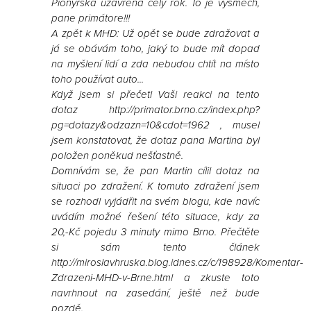
Pionýrská uzavřená celý rok. To je výsměch,
pane primátore!!!
A zpět k MHD: Už opět se bude zdražovat a
já se obávám toho, jaký to bude mít dopad
na myšlení lidí a zda nebudou chtít na místo
toho používat auto...
Když jsem si přečetl Vaši reakci na tento
dotaz http://primator.brno.cz/index.php?
pg=dotazy&odzazn=10&cdot=1962 , musel
jsem konstatovat, že dotaz pana Martina byl
položen poněkud nešťastně.
Domnívám se, že pan Martin cílil dotaz na
situaci po zdražení. K tomuto zdražení jsem
se rozhodl vyjádřit na svém blogu, kde navíc
uvádím možné řešení této situace, kdy za
20,-Kč pojedu 3 minuty mimo Brno. Přečtěte
si sám tento článek
http://miroslavhruska.blog.idnes.cz/c/198928/Komentar-
Zdrazeni-MHD-v-Brne.html a zkuste toto
navrhnout na zasedání, ještě než bude
pozdě.