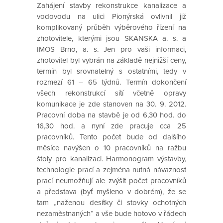
Zahájení stavby rekonstrukce kanalizace a
vodovodu na ulici Pionýrská ovlivnil již
komplikovaný průběh výběrového řízení na
zhotovitele, kterými jsou SKANSKA a. s. a
IMOS Brno, a. s. Jen pro vaši informaci,
zhotovitel byl vybrán na základě nejnižší ceny,
termín byl srovnatelný s ostatními, tedy v
rozmezí 61 – 65 týdnů. Termín dokončení
všech rekonstrukcí sítí včetně opravy
komunikace je zde stanoven na 30. 9. 2012.
Pracovní doba na stavbě je od 6,30 hod. do
16,30 hod. a nyní zde pracuje cca 25
pracovníků. Tento počet bude od dalšího
měsíce navýšen o 10 pracovníků na ražbu
štoly pro kanalizaci. Harmonogram výstavby,
technologie prací a zejména nutná návaznost
prací neumožňují ale zvýšit počet pracovníků
a představa (byť myšleno v dobrém), že se
tam „naženou desítky či stovky ochotných
nezaměstnaných“ a vše bude hotovo v řádech