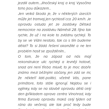
jezdili autem...Jihočeský kraj a kraj Vysočina
toho jsou důkazem...
Jen velká škoda je, že v některých úsecích
může jet tramvaj jen rychlostí cca 20 km/h. Je
opravdu ostuda jet ze zastávky Dětská
nemocnice na zastávku Náměstí 28. října tak
rychle, že už i na kole to zvládnu rychleji. To
by se ve Vídni nestalo, tak co s tím budeme
dělat? To si žádá řešení okamžité a ne ten
problém hasit se zpožděním...
O tom, že na západ od nás mají
rekonstrukce ulic rychleji a levněji hotové,
snad ani není třeba mluvit, to je moc dobře
známo mezi běžnými občany, jen zdá se mi,
že někteří lidé-politici, včetně Vás, pane
primátore, toto stále ignorují. Najdou se i
vyjímky, kdy se na stavbě opravdu dělá celý
den (příkladem oprava centra Vinohrad, kdy
firma Eurovia opravdu maká celý týden od
rána do večera), ale tak proč tedy bude