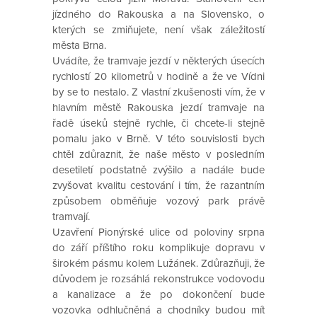
jízdného do Rakouska a na Slovensko, o
kterých se zmiňujete, není však záležitostí
města Brna.
Uvádíte, že tramvaje jezdí v některých úsecích
rychlostí 20 kilometrů v hodině a že ve Vídni
by se to nestalo. Z vlastní zkušenosti vím, že v
hlavním městě Rakouska jezdí tramvaje na
řadě úseků stejně rychle, či chcete-li stejně
pomalu jako v Brně. V této souvislosti bych
chtěl zdůraznit, že naše město v posledním
desetiletí podstatně zvýšilo a nadále bude
zvyšovat kvalitu cestování i tím, že razantním
způsobem obměňuje vozový park právě
tramvají.
Uzavření Pionýrské ulice od poloviny srpna
do září příštího roku komplikuje dopravu v
širokém pásmu kolem Lužánek. Zdůrazňuji, že
důvodem je rozsáhlá rekonstrukce vodovodu
a kanalizace a že po dokončení bude
vozovka odhlučněná a chodníky budou mít