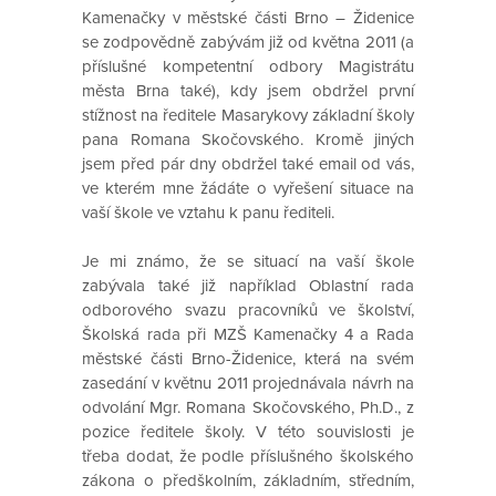
Kamenačky v městské části Brno – Židenice
se zodpovědně zabývám již od května 2011 (a
příslušné kompetentní odbory Magistrátu
města Brna také), kdy jsem obdržel první
stížnost na ředitele Masarykovy základní školy
pana Romana Skočovského. Kromě jiných
jsem před pár dny obdržel také email od vás,
ve kterém mne žádáte o vyřešení situace na
vaší škole ve vztahu k panu řediteli.
Je mi známo, že se situací na vaší škole
zabývala také již například Oblastní rada
odborového svazu pracovníků ve školství,
Školská rada při MZŠ Kamenačky 4 a Rada
městské části Brno-Židenice, která na svém
zasedání v květnu 2011 projednávala návrh na
odvolání Mgr. Romana Skočovského, Ph.D., z
pozice ředitele školy. V této souvislosti je
třeba dodat, že podle příslušného školského
zákona o předškolním, základním, středním,