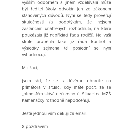
vyšším odborném a jiném vzdělávání může
být ředitel školy odvolán jen ze zákonem
stanovených důvodů. Nyní se tedy prověřují
skutečnosti (a podotýkám, že nejsem
zastáncem unáhlených rozhodnutí), na které
poukázala již například řada rodičů. Na vaší
škole proběhla také již řada kontrol a
výsledky zejména té poslední se nyní
vyhodnocují.
Milí žáci,
jsem rád, že se s důvěrou obracíte na
primátora v situaci, kdy máte pocit, že se
„atmosféra stává neúnosnou“. Situaci na MZŠ
Kamenačky rozhodně nepodceňuji.
Ještě jednou vám děkuji za email.
S pozdravem