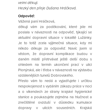
velmi děkuji.
Hezký den přeje Dušana Hráčková.
Odpověď:
Vážená paní Hráčková,
děkuji vám za poděkování, které jste mi
poslala v návaznosti na odpověď, týkající se
aktuální dopravní situace v lokalitě Lužánky.
Je to totiž zcela výjimečná situace, kdy mi
někdo děkuje za odpověď. Navíc jsem si
vědom, že dopravní komplikace budou v
daném místě přetrvávat ještě delší dobu s
ohledem na termín ukončení prací v ulici
Pionýrská, ale i třeba v návaznosti na výstavbu
vzdálenějších tunelů Dobrovského.
Přesto vám to nedá a vyjadřujete i určitou
nespokojenost s vydáním zákazu práce v noci
a o víkendech ze strany krajské hygienické
stanice a poukazujete zejména na hlučnost a
znečištěné ovzduší v důsledku kumulace
dopravy v ulicích sousedních. Krajská