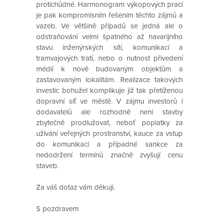
protichůdné. Harmonogram výkopových prací
je pak kompromisním řešením těchto zájmů a
vazeb. Ve většině případů se jedná ale o
odstraňování velmi špatného až havarijního
stavu inženýrských sítí, komunikací a
tramvajových tratí, nebo o nutnost přivedení
médií k nově budovaným objektům a
zastavovaným lokalitám. Realizace takových
investic bohužel komplikuje již tak přetíženou
dopravní síť ve městě. V zájmu investorů i
dodavatelů ale rozhodně není stavby
zbytečně prodlužovat, neboť poplatky za
užívání veřejných prostranství, kauce za vstup
do komunikací a případné sankce za
nedodržení termínů značně zvyšují cenu
staveb.
Za váš dotaz vám děkuji.
S pozdravem