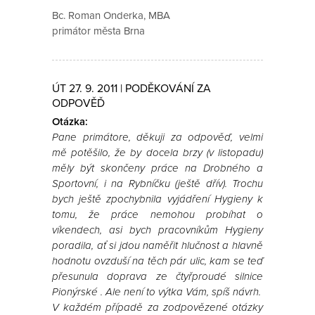
Bc. Roman Onderka, MBA
primátor města Brna
ÚT 27. 9. 2011 | PODĚKOVÁNÍ ZA
ODPOVĚĎ
Otázka:
Pane primátore, děkuji za odpověď, velmi
mě potěšilo, že by docela brzy (v listopadu)
měly být skončeny práce na Drobného a
Sportovní, i na Rybníčku (ještě dřív). Trochu
bych ještě zpochybnila vyjádření Hygieny k
tomu, že práce nemohou probíhat o
víkendech, asi bych pracovníkům Hygieny
poradila, ať si jdou naměřit hlučnost a hlavně
hodnotu ovzduší na těch pár ulic, kam se teď
přesunula doprava ze čtyřproudé silnice
Pionýrské . Ale není to výtka Vám, spíš návrh.
V každém případě za zodpovězené otázky