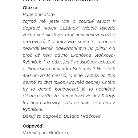
Otázka:
Pane primátore,
zajímá mě, jestli víte o zoufalé situaci v
dopravě "kolem Lužánek" (včetně výjezdů
záchranné služby) a proč není nasazeno více
pracovníků ? a taky více směn ? , proč se
nezkrátí termín odevzdání min. na půlku ? a
proč už není dávno ukončena Staňkova-
Rybníček ? a dále, jestli neúspěšný uchazeč
o Pionýrskou neměl kratší termín ? Necelých
450 bm za 14 měsíců, to mně vychází na 1bm
denně za čtvrt milionu (rovněž denně). Chtělo
by to denně kontrolovat, já to nechtěně
dělám a věřte, že tam nebývá víc než 5 lidí (s
trochou nadsázky - zdá se mně, že odešli z
Rybníčku).
Děkuji za odpověď. Dušana Hráčková
Odpověď:
Vážená paní Hráčková,