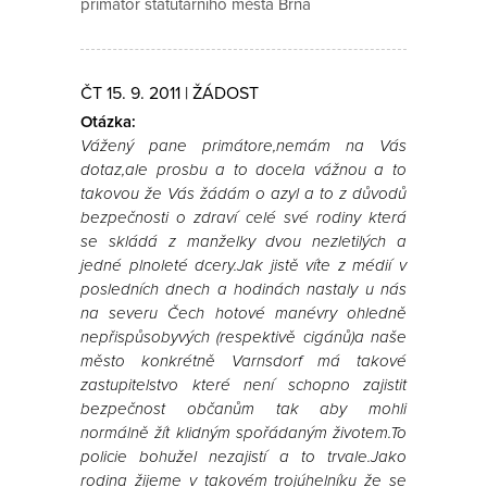
primátor statutárního města Brna
ČT 15. 9. 2011 | ŽÁDOST
Otázka:
Vážený pane primátore,nemám na Vás
dotaz,ale prosbu a to docela vážnou a to
takovou že Vás žádám o azyl a to z důvodů
bezpečnosti o zdraví celé své rodiny která
se skládá z manželky dvou nezletilých a
jedné plnoleté dcery.Jak jistě víte z médií v
posledních dnech a hodinách nastaly u nás
na severu Čech hotové manévry ohledně
nepřispůsobyvých (respektivě cigánů)a naše
město konkrétně Varnsdorf má takové
zastupitelstvo které není schopno zajistit
bezpečnost občanům tak aby mohli
normálně žít klidným spořádaným životem.To
policie bohužel nezajistí a to trvale.Jako
rodina žijeme v takovém trojúhelníku že se