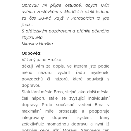
Opravdu mi přijde ostudné, abych kvůli
dvěma zastávkám v Modřicích platil jednou
za čas 20,-Kč, když v Pardubicích to jde
jinak...
S přátelským pozdravem a přáním pěkného
zbytku léta
Miroslav Hruška
Odpověď:
Vážený pane Hruško,
děkuji Vám za dopis, ve kterém jste podle
mého názoru vychrlil řadu myšlenek,
povzdechů či názorů, které souvisejí s
dopravou.
Statutární město Brno, stejně jako další města,
čelí náporu stále se zvyšující individuální
dopravy. Proto současné vedení Brna v
maximální míře prosazuje a podporuje
integrovaný dopravní systém, který
zefektivňuje hromadnou dopravu a nyní již
pokrývá celou jižní Moravu. Stanovení cen