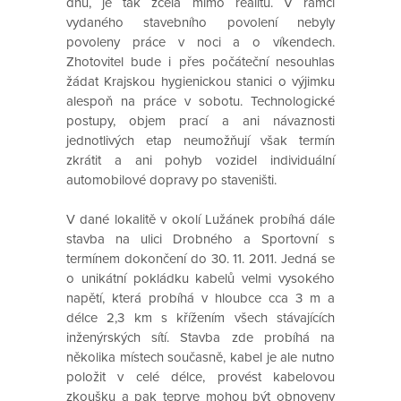
dnů, je tak zcela mimo realitu. V rámci
vydaného stavebního povolení nebyly
povoleny práce v noci a o víkendech.
Zhotovitel bude i přes počáteční nesouhlas
žádat Krajskou hygienickou stanici o výjimku
alespoň na práce v sobotu. Technologické
postupy, objem prací a ani návaznosti
jednotlivých etap neumožňují však termín
zkrátit a ani pohyb vozidel individuální
automobilové dopravy po staveništi.
V dané lokalitě v okolí Lužánek probíhá dále
stavba na ulici Drobného a Sportovní s
termínem dokončení do 30. 11. 2011. Jedná se
o unikátní pokládku kabelů velmi vysokého
napětí, která probíhá v hloubce cca 3 m a
délce 2,3 km s křížením všech stávajících
inženýrských sítí. Stavba zde probíhá na
několika místech současně, kabel je ale nutno
položit v celé délce, provést kabelovou
zkoušku a pak teprve mohou být obnoveny