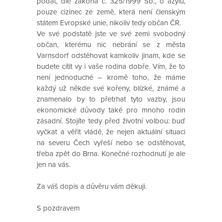
podat, dle zákona č. 325/1999 Sb., o azylu,
pouze cizinec ze země, která není členským
státem Evropské unie, nikoliv tedy občan ČR.
Ve své podstatě jste ve své zemi svobodný
občan, kterému nic nebrání se z města
Varnsdorf odstěhovat kamkoliv jinam, kde se
budete cítit vy i vaše rodina dobře. Vím, že to
není jednoduché – kromě toho, že máme
každý už někde své kořeny, blízké, známé a
znamenalo by to přetrhat tyto vazby, jsou
ekonomické důvody také pro mnoho rodin
zásadní. Stojíte tedy před životní volbou: buď
vyčkat a věřit vládě, že nejen aktuální situaci
na severu Čech vyřeší nebo se odstěhovat,
třeba zpět do Brna. Konečné rozhodnutí je ale
jen na vás.
Za váš dopis a důvěru vám děkuji.
S pozdravem